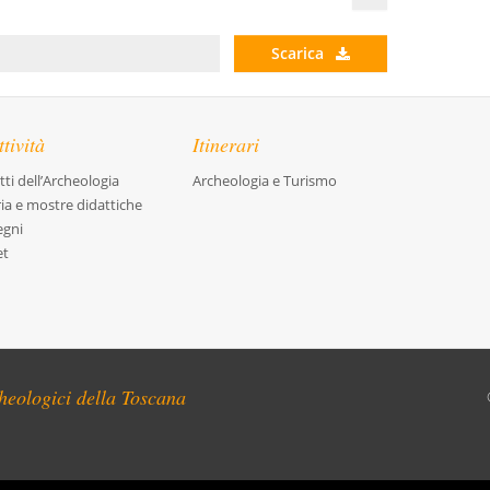
Scarica
tività
Itinerari
ti dell’Archeologia
Archeologia e Turismo
ria e mostre didattiche
egni
et
heologici della Toscana