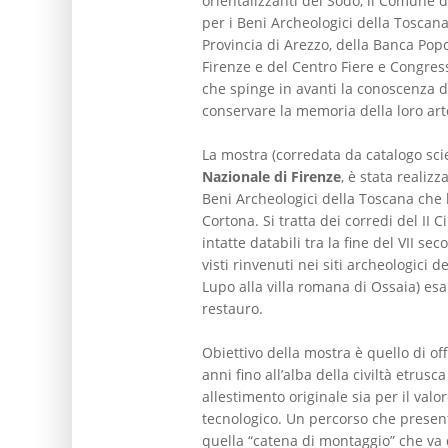
orientalizzanti del Sodo, il Comune 
per i Beni Archeologici della Toscana
Provincia di Arezzo, della Banca Popo
Firenze e del Centro Fiere e Congres
che spinge in avanti la conoscenza di
conservare la memoria della loro art
La mostra (corredata da catalogo scien
Nazionale di Firenze
, è stata realiz
Beni Archeologici della Toscana che 
Cortona. Si tratta dei corredi del II 
intatte databili tra la fine del VII sec
visti rinvenuti nei siti archeologici d
Lupo alla villa romana di Ossaia) esa
restauro.
Obiettivo della mostra è quello di off
anni fino all’alba della civiltà etrus
allestimento originale sia per il val
tecnologico. Un percorso che presenta
quella “catena di montaggio” che va d