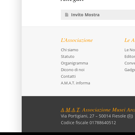
Invito Mostra
L’Associazione
Le At
Chi siamo
Le Not
Statuto
Edito
Organigramma
Conv
Dicono di noi
Gadg
Contatti
A.M.A.T. informa
A.M.A.T.
Associazione Musei Arc
Via Portigiani, 27
–
50014
Fiesole
(
FI
)
Codice fiscale 01788640512