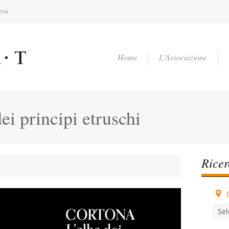
ana
Home
L’Associazione
ei principi etruschi
Rice