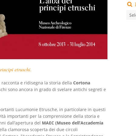
rincipi etruschi.
 racconta e ridisegna la storia della
Cortona
schi sono ancora in grado di svelare antichi segreti e
portanti Lucumonie Etrusche, in particolare in questi
vità importanti per la comprensione della storia e
nni dall’apertura del
MAEC (Museo dell’Accademia
lla clamorosa scoperta dei due circoli