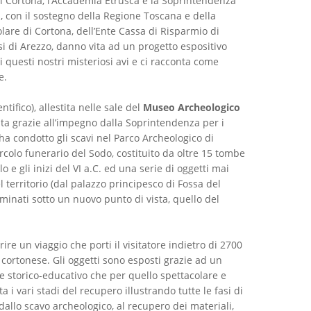
di Cortona, l’Accademia Etrusca e la Soprintendenza
, con il sostegno della Regione Toscana e della
lare di Cortona, dell’Ente Cassa di Risparmio di
si di Arezzo, danno vita ad un progetto espositivo
 questi nostri misteriosi avi e ci racconta come
e.
tifico), allestita nelle sale del
Museo Archeologico
zata grazie all’impegno dalla Soprintendenza per i
ha condotto gli scavi nel Parco Archeologico di
Circolo funerario del Sodo, costituito da oltre 15 tombe
olo e gli inizi del VI a.C. ed una serie di oggetti mai
el territorio (dal palazzo principesco di Fossa del
minati sotto un nuovo punto di vista, quello del
rire un viaggio che porti il visitatore indietro di 2700
ca cortonese. Gli oggetti sono esposti grazie ad un
ore storico-educativo che per quello spettacolare e
 i vari stadi del recupero illustrando tutte le fasi di
allo scavo archeologico, al recupero dei materiali,