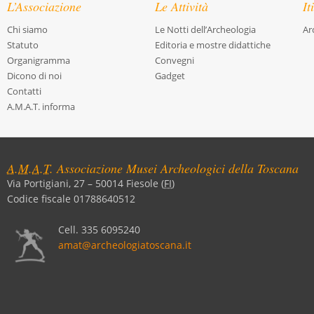
L’Associazione
Le Attività
It
Chi siamo
Le Notti dell’Archeologia
Ar
Statuto
Editoria e mostre didattiche
Organigramma
Convegni
Dicono di noi
Gadget
Contatti
A.M.A.T. informa
A.M.A.T.
Associazione Musei Archeologici della Toscana
Via Portigiani, 27
–
50014
Fiesole
(
FI
)
Codice fiscale 01788640512
Cell.
335 6095240
amat@archeologiatoscana.it