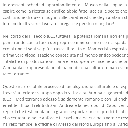
interessanti schede di approfondimento il Museo della Linguella o
capire come la ricerca scientifica abbia fatto luce sulle scelte ch
costruzione di questi luoghi, sulle caratteristiche degli abitanti c
loro modo di vivere, lavorare, pregare e persino mangiare!
Nel corso del III secolo a.C., tuttavia, la potenza romana non era p
penetrando con la forza dei propri commerci e non con la spada 
ormai non si sentiva più etrusca: il relitto di Montecristo esposto
prima vera globalizzazione conosciuta nel mondo antico occidenta
– italiche di produzione siciliana e le coppe a vernice nera che 
Campania e rappresentano pienamente una cultura romana sem
Mediterraneo.
Questo inarrestabile processo di omologazione culturale e di e
troverà ulteriore sviluppo dopo la vittoria su Annibale, generale d
a.C.: il Mediterraneo adesso è saldamente romano e con lui anche 
ematite, l’Elba. I relitti di Sant’Andrea e la necropoli di Capoliveri
reperti che testimoniano la grande esportazione di prodotti italici
olio contenuto nelle anfore e il vasellame da cucina a vernice rossa
ha reso famose le officine di Arezzo dal Nord Europa fino all’Afric