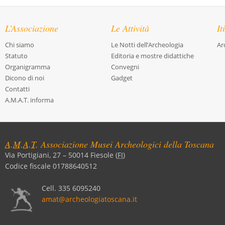
L’Associazione
Le Attività
It
Chi siamo
Le Notti dell’Archeologia
Ar
Statuto
Editoria e mostre didattiche
Organigramma
Convegni
Dicono di noi
Gadget
Contatti
A.M.A.T. informa
A.M.A.T.
Associazione Musei Archeologici della Toscana
Via Portigiani, 27
–
50014
Fiesole
(
FI
)
Codice fiscale 01788640512
Cell.
335 6095240
amat@archeologiatoscana.it