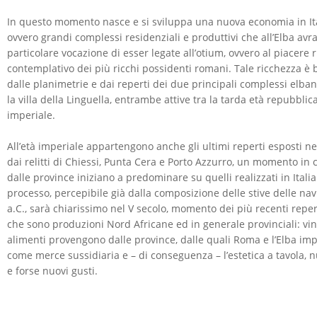
In questo momento nasce e si sviluppa una nuova economia in Itali
ovvero grandi complessi residenziali e produttivi che all’Elba av
particolare vocazione di esser legate all’otium, ovvero al piacere r
contemplativo dei più ricchi possidenti romani. Tale ricchezza è
dalle planimetrie e dai reperti dei due principali complessi elbani:
la villa della Linguella, entrambe attive tra la tarda età repubbli
imperiale.
All’età imperiale appartengono anche gli ultimi reperti esposti n
dai relitti di Chiessi, Punta Cera e Porto Azzurro, un momento in c
dalle province iniziano a predominare su quelli realizzati in Itali
processo, percepibile già dalla composizione delle stive delle navi 
a.C., sarà chiarissimo nel V secolo, momento dei più recenti repert
che sono produzioni Nord Africane ed in generale provinciali: vin
alimenti provengono dalle province, dalle quali Roma e l’Elba i
come merce sussidiaria e – di conseguenza – l’estetica a tavola,
e forse nuovi gusti.