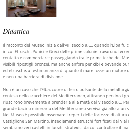
Didattica
Il racconto del Museo inizia dall’VIII secolo a.C., quando l’Elba fu 
in cui Etruschi, Punici e Greci delle prime colonie trovarono terre
contatto e commerciare: passeggiando tra le prime teche del Mus
visibili ripostigli bronzei, ma anche anfore per cibi e bevande pu
ed etrusche, a testimonianza di quanto il mare fosse un motore di
e non una barriera di divisione.
Non è un caso che l’Elba, cuore di ferro pulsante della metallurgi
contesa nello scacchiere del Mediterraneo, attirando persino i gr
riuscirono brevemente a prenderla alla metà del V secolo a.C. Per 
grande bacino minerario del Mediterraneo serviva già allora un s
Nel Museo è possibile osservare i reperti delle fortezze di altura 
Castiglione San Martino, insediamenti etruschi fortificati dal V al I
sembrano veri castelli in luoghi strategici da cui controllare il ma