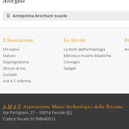
Anteprima brochure scuole
L’Associazione
Le Attività
It
Chi siamo
Le Notti dell’Archeologia
Ar
Statuto
Editoria e mostre didattiche
Organigramma
Convegni
Dicono di noi
Gadget
Contatti
A.M.A.T. informa
A.M.A.T.
Associazione Musei Archeologici della Toscana
Via Portigiani, 27
–
50014
Fiesole
(
FI
)
Codice fiscale 01788640512